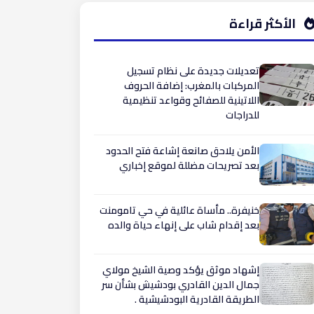
الأكثر قراءة
تعديلات جديدة على نظام تسجيل
المركبات بالمغرب: إضافة الحروف
اللاتينية للصفائح وقواعد تنظيمية
للدراجات
الأمن يلاحق صانعة إشاعة فتح الحدود
بعد تصريحات مضللة لموقع إخباري
​خنيفرة.. مأساة عائلية في حي تامومنت
بعد إقدام شاب على إنهاء حياة والده
إشهاد موثق يؤكد وصية الشيخ مولاي
جمال الدين القادري بودشيش بشأن سر
الطريقة القادرية البودشيشية .