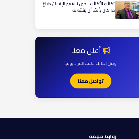
تَكالُبُ التَّكالُب... حين يَستعير الإنسانُ طباعَ
ما كان يأنفُ أن يُشبَّهَ به
أعلن معنا
وصل إعلانك لآلاف القراء يومياً
تواصل معنا
روابط مهمة