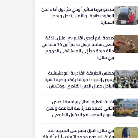
فيديو يورط سائق أودي فرّ دون أداء ثمن
الوقود بطنجة.. والأمن يتدخل ويحجز
السيارة
صدمة بفم أودي اقليم بني ملال.. لدغة
أفعى سامة ترسل قاصراً ابن 14 سنة في
حالة حرجة جداً إلى المستشفى الجهوي
بني ملال!
مجلس الطريقة القادرية البودشيشية
يعرض إشهادا موثقا يؤكد وصية الشيخ
الراحل جمال الدين القادري بودشيش .
نقابة التعليم العالي بجامعة الحسن
الثاني تصعد ضد رئاسة الجامعة وتعلن
أسبوع الغضب مع الدخول الجامعي
بني ملال: الحزن يخيم على المدينة بعد
وفاة المرحوم محمد التيباري أياماً قليلة