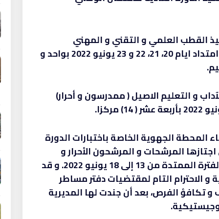
يذ القطب العلمي و التقني و المهني
(ممدرسون و أحرار) و التي ستجرى على امتداد ايام 20، 21، 22 و 23 يونيو 2022 بواحد و
داب و التعليم الاصيل ( ممدرسون و أحرار)
ء المحطة الجهوية الخاصة باختبارات الدورة
اجتازها المرشحات و المرشحون الأحرار و
الممدرسون طيلة الاسبوع الفارط في الفترة الممتدة من 13 إلى 18 يونيو 2022. و قد
و الاحترام التام لمقتضيات دفتر مساطر
 و تكافؤ الفرص، بعد أن جندت لها المديرية
لوجيستيكية.