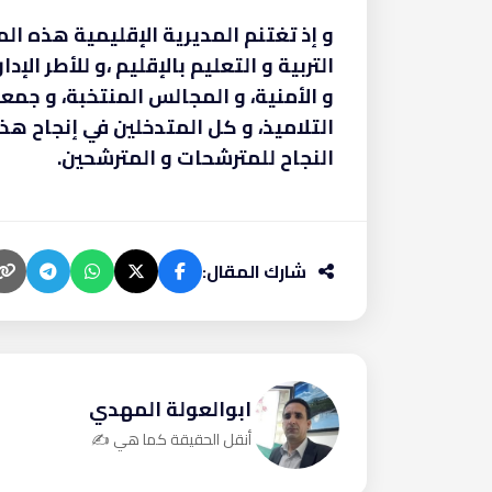
و إذ تغتنم المديرية الإقليمية هذه ال
التربية و التعليم بالإقليم ،و للأطر الإد
و الأمنية، و المجالس المنتخبة، و جمعي
التلاميذ، و كل المتدخلين في إنجاح ه
النجاح للمترشحات و المترشحين.
شارك المقال:
ابوالعولة المهدي
أنقل الحقيقة كما هي ✍️