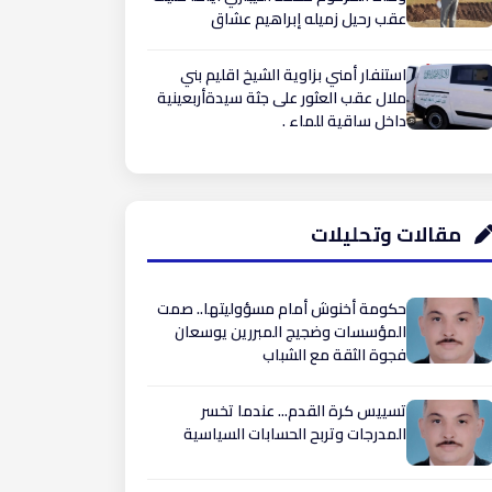
عقب رحيل زميله إبراهيم عشاق ​
استنفار أمني بزاوية الشيخ اقليم بني
ملال عقب العثور على جثة سيدةأربعينية
داخل ساقية للماء .
مقالات وتحليلات
حكومة أخنوش أمام مسؤوليتها.. صمت
المؤسسات وضجيج المبررين يوسعان
فجوة الثقة مع الشباب
تسييس كرة القدم... عندما تخسر
المدرجات وتربح الحسابات السياسية