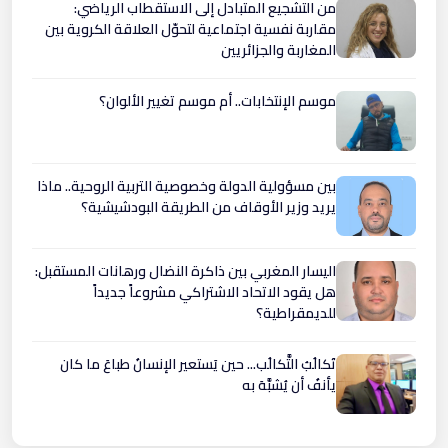
من التشجيع المتبادل إلى الاستقطاب الرياضي:
مقاربة نفسية اجتماعية لتحوّل العلاقة الكروية بين
المغاربة والجزائريين
موسم الإنتخابات.. أم موسم تغيير الألوان؟
بين مسؤولية الدولة وخصوصية التربية الروحية.. ماذا
يريد وزير الأوقاف من الطريقة البودشيشية؟
اليسار المغربي بين ذاكرة النضال ورهانات المستقبل:
هل يقود الاتحاد الاشتراكي مشروعاً جديداً
للديمقراطية؟
تَكالُبُ التَّكالُب... حين يَستعير الإنسانُ طباعَ ما كان
يأنفُ أن يُشبَّهَ به