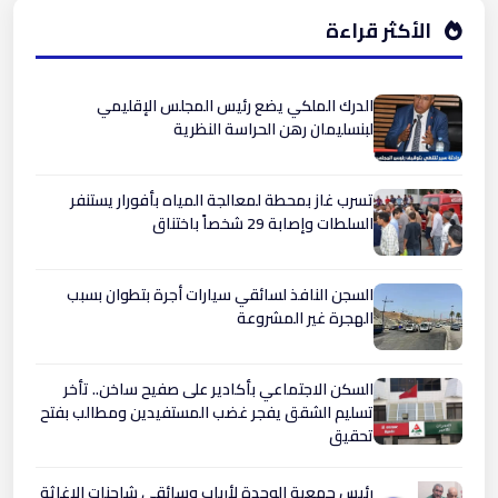
الأكثر قراءة
الدرك الملكي يضع رئيس المجلس الإقليمي
لبنسليمان رهن الحراسة النظرية
تسرب غاز بمحطة لمعالجة المياه بأفورار يستنفر
السلطات وإصابة 29 شخصاً باختناق
السجن النافذ لسائقي سيارات أجرة بتطوان بسبب
الهجرة غير المشروعة
السكن الاجتماعي بأكادير على صفيح ساخن.. تأخر
تسليم الشقق يفجر غضب المستفيدين ومطالب بفتح
تحقيق
رئيس جمعية الوحدة لأرباب وسائقي شاحنات الإغاثة