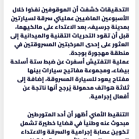
التحقيقات كشفت أن الموقوفين نفذوا خلال
الأسبوعين الماضيين عمليتي سرقة لسيارتين
بمدينة جرسيف، بعد الاعتداء على مالكيهما،
قبل أن تقود التحريات التقنية والميدانية إلى
العثور على إحدى المركبتين المسروقتين في
منطقة مهجورة بوجدة.
عملية التفتيش أسفرت عن ضبط ستة أسلحة
بيضاء، ومجموعة مفاتيح سيارات بينها
مفتاح يعود للسيارة المسروقة، إضافة إلى
ثلاثة هواتف محمولة يُرجح أنها ناتجة عن
أفعال إجرامية.
التنقيط الأمني أظهر أن أحد المتورطين
مبحوث عنه وطنياً في قضايا خطيرة تشمل
تكوين عصابة إجرامية والسرقة والاعتداء