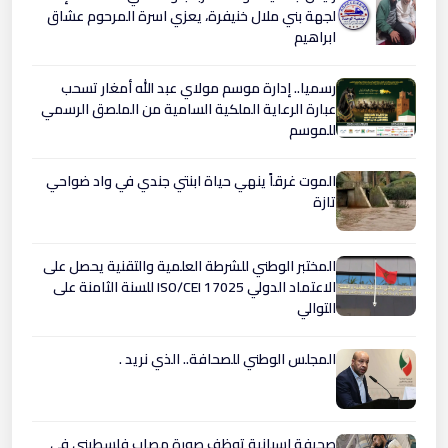
لجهة بني ملال خنيفرة، يعزي اسرة المرحوم عشاق
ابراهيم
رسميا.. إدارة موسم مولاي عبد الله أمغار تسحب
عبارة الرعاية الملكية السامية من الملصق الرسمي
للموسم
الموت غرقاً ينهي حياة ابنتي جندي في واد ضواحي
تازة
المختبر الوطني للشرطة العلمية والتقنية يحصل على
الاعتماد الدولي ISO/CEI 17025 للسنة الثامنة على
التوالي
المجلس الوطني للصحافة.. الذي نريد .
صحيفة إسبانية توظف صورة مصاب فلسطيني في