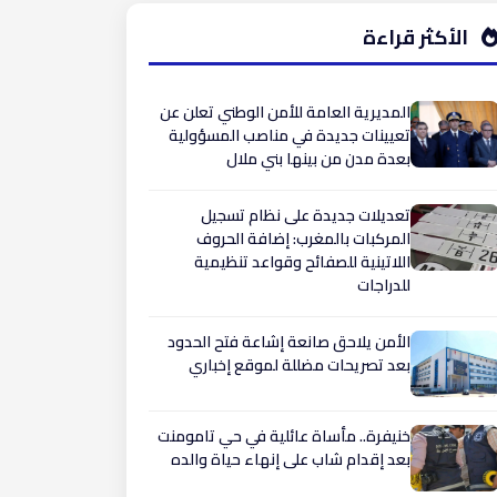
الأكثر قراءة
المديرية العامة للأمن الوطني تعلن عن
تعيينات جديدة في مناصب المسؤولية
بعدة مدن من بينها بني ملال
تعديلات جديدة على نظام تسجيل
المركبات بالمغرب: إضافة الحروف
اللاتينية للصفائح وقواعد تنظيمية
للدراجات
الأمن يلاحق صانعة إشاعة فتح الحدود
بعد تصريحات مضللة لموقع إخباري
​خنيفرة.. مأساة عائلية في حي تامومنت
بعد إقدام شاب على إنهاء حياة والده