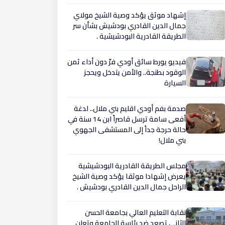
إشهاد موثق يؤكد وصية الشيخ مولاي
جمال الدين القادري بودشيش بشأن سر
الطريقة القادرية البودشيشية .
فيديو يورط سائق أودي فرّ دون أداء ثمن
الوقود بطنجة.. والأمن يتدخل ويحجز
السيارة
صدمة بفم أودي اقليم بني ملال.. لدغة
أفعى سامة ترسل قاصراً ابن 14 سنة في
حالة حرجة جداً إلى المستشفى الجهوي
بني ملال!
مجلس الطريقة القادرية البودشيشية
يعرض إشهادا موثقا يؤكد وصية الشيخ
الراحل جمال الدين القادري بودشيش .
نقابة التعليم العالي بجامعة الحسن
الثاني تصعد ضد رئاسة الجامعة وتعلن