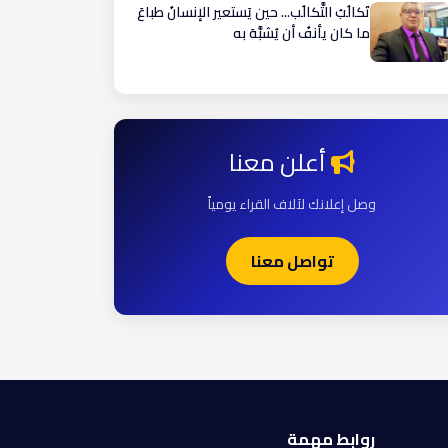
تَكالُبُ التَّكالُب... حين يَستعير الإنسانُ طباعَ
ما كان يأنفُ أن يُشبَّهَ به
أعلن معنا
وصل إعلانك لآلاف القراء يومياً
تواصل معنا
روابط مهمة