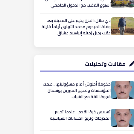
أسبوع الغضب مع الدخول الجامعي
بني ملال: الحزن يخيم على المدينة بعد
وفاة المرحوم محمد التيباري أياماً قليلة
عقب رحيل زميله إبراهيم عشاق ​
مقالات وتحليلات
حكومة أخنوش أمام مسؤوليتها.. صمت
المؤسسات وضجيج المبررين يوسعان
فجوة الثقة مع الشباب
تسييس كرة القدم... عندما تخسر
المدرجات وتربح الحسابات السياسية