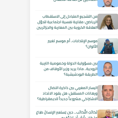
من التشجيع المتبادل إلى الاستقطاب
الرياضي: مقاربة نفسية اجتماعية لتحوّل
العلاقة الكروية بين المغاربة والجزائريين
موسم الإنتخابات.. أم موسم تغيير
الألوان؟
بين مسؤولية الدولة وخصوصية التربية
الروحية.. ماذا يريد وزير الأوقاف من
الطريقة البودشيشية؟
اليسار المغربي بين ذاكرة النضال
ورهانات المستقبل: هل يقود الاتحاد
الاشتراكي مشروعاً جديداً للديمقراطية؟
تَكالُبُ التَّكالُب... حين يَستعير الإنسانُ طباعَ
ما كان يأنفُ أن يُشبَّهَ به