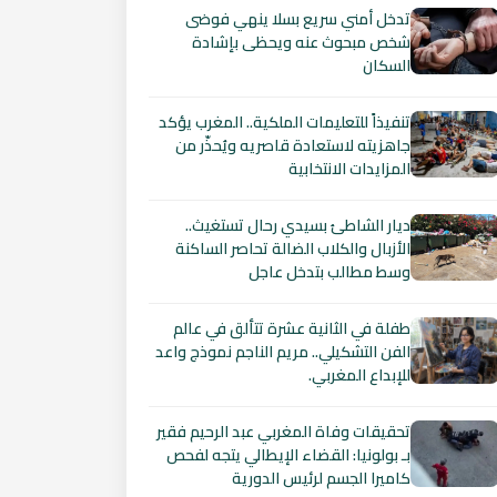
تدخل أمني سريع بسلا ينهي فوضى
شخص مبحوث عنه ويحظى بإشادة
السكان
تنفيذاً للتعليمات الملكية.. المغرب يؤكد
جاهزيته لاستعادة قاصريه ويُحذّر من
المزايدات الانتخابية
ديار الشاطئ بسيدي رحال تستغيث..
الأزبال والكلاب الضالة تحاصر الساكنة
وسط مطالب بتدخل عاجل
طفلة في الثانية عشرة تتألق في عالم
الفن التشكيلي.. مريم الناجم نموذج واعد
للإبداع المغربي.
تحقيقات وفاة المغربي عبد الرحيم فقير
بـ بولونيا: القضاء الإيطالي يتجه لفحص
كاميرا الجسم لرئيس الدورية