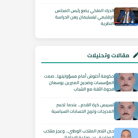
الدرك الملكي يضع رئيس المجلس
الإقليمي لبنسليمان رهن الحراسة
النظرية
مقالات وتحليلات
حكومة أخنوش أمام مسؤوليتها.. صمت
المؤسسات وضجيج المبررين يوسعان
فجوة الثقة مع الشباب
تسييس كرة القدم... عندما تخسر
المدرجات وتربح الحسابات السياسية
حين انتصر المنتخب الوطني... وعجز منتخب
الصناديق عن صناعة الاحتفال