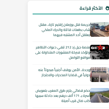
الأكثر قراءة
جريمة قتل بوزملان إقليم تازة.. مقتل
شاب بطعنات قاتلة والدرك الملكي
يعتقل أحد المشتبه فيهما
منصة جيل زد 212 تنفي دعوات التظاهر
وتؤكد فبركة المنشورات المتداولة على
مواقع التواصل
وجدة.. الأمن يوقف أجنبياً مبحوثاً عنه
دولياً في قضايا المخدرات والاحتجاز
حكم قضائي يلزم طرق المغرب بتعويض
أسرة بـ 171 ألف درهم بعد حادثة سببها
كلب ضال قرب أصيلة