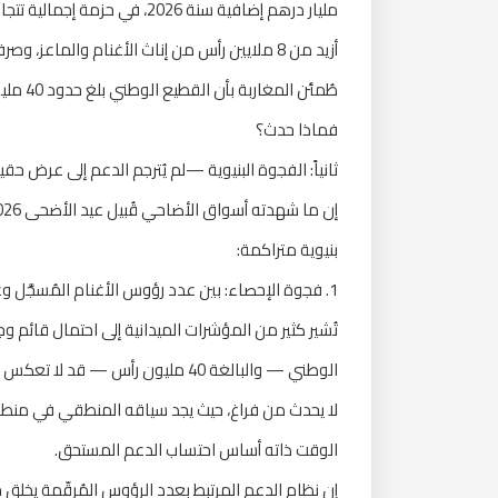
طُمئن المغاربة بأن القطيع الوطني بلغ حدود 40 مليون رأس، وأن أسعار الأضاحي ستنخفض انعكاساً لهذه الوفرة.
فماذا حدث؟
ثانياً: الفجوة البنيوية —لم يُترجم الدعم إلى عرض حق
بنيوية متراكمة:
1. فجوة الإحصاء: بين عدد رؤوس الأغنام المُسجَّل وعددها الموجود فعلاً
تُشير كثير من المؤشرات الميدانية إلى احتمال قائم و
الوطني — والبالغة 40 مليون رأس —
لا يحدث من فراغ، حيث يجد سياقه المنطقي في منطق 
الوقت ذاته أساس احتساب الدعم المستحق.
إن نظام الدعم المرتبط بعدد الرؤوس المُرقّمة يخلق ح