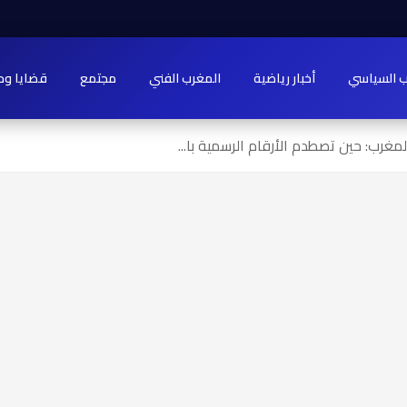
ب السياسي
أخبار رياضية
المغرب الفني
مجتمع
قضايا وح
مغرب: حين تصطدم الأرقام الرسمية با...