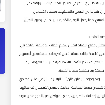
إلى نقاط البيع بسعر في متناول المستهلك — يتوقف على
إذ يتمركز بين المربي والمستهلك وسطاء تقليديون
فسي، مما يجعل الوفرة الكمية سراباً مناخياً يخترق التحليل
كمة العامة
 المشكلة الجوهرية التي تكشف عنها أزمة 2026 تتخطى قطاع الأغنام لتمس صميم أعطاب الحوكمة العامة في
اعي على قاعدة بيانات مستقاة من تصريحات المستفيدين أنفسهم،
لحديثة كصور الأقمار الاصطناعية والبيانات الجيومكانية
مضخة ريع مقنّعة بخطاب التنمية.
ة — رغم وجود البرلمان والهيئات الرقابية — يُبقي على نمط ذي
 لتحسين صورة السياسة العامة، ومربون يُضخّمون تصريحاتهم
طير بين إخفاقات الطرفين، يدفع المواطن ثمن الفجوة من قوته