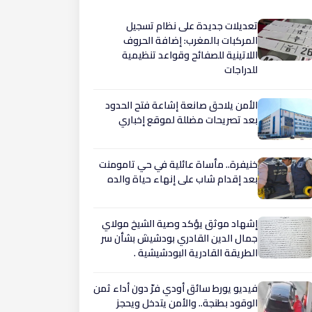
تعديلات جديدة على نظام تسجيل
المركبات بالمغرب: إضافة الحروف
اللاتينية للصفائح وقواعد تنظيمية
للدراجات
الأمن يلاحق صانعة إشاعة فتح الحدود
بعد تصريحات مضللة لموقع إخباري
​خنيفرة.. مأساة عائلية في حي تامومنت
بعد إقدام شاب على إنهاء حياة والده
إشهاد موثق يؤكد وصية الشيخ مولاي
جمال الدين القادري بودشيش بشأن سر
الطريقة القادرية البودشيشية .
فيديو يورط سائق أودي فرّ دون أداء ثمن
الوقود بطنجة.. والأمن يتدخل ويحجز