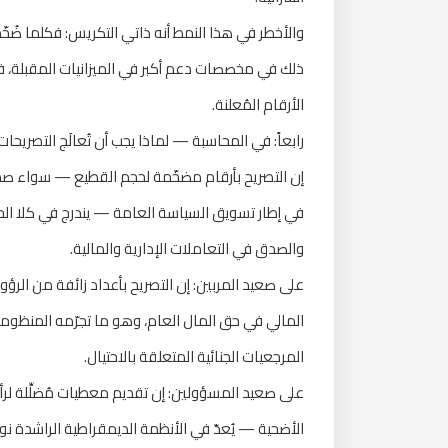
والأخطر في هذا النمط أنه ذاتي التكريس: فكلما ضُخّمت 
ذلك في مخصصات دعم أكبر في الميزانيات المقبلة، 
الأرقام المُعلنة.
رابعاً: في المحاسبة — لماذا يجب أن تُعالَج التصريحات 
إن التصريح بأرقام مضخّمة لحجم القطيع — سواء صد
في إطار تسويق السياسة العامة — يندرج في كلا الحال
والصدق في التعاملات الإدارية والمالية.
على صعيد المربين: إن التصريح بأعداد زائفة من ال
المالي في حق المال العام، وهو ما تجرّمه المنظومة 
المرجعيات الجنائية المتعلقة بالاحتيال.
على صعيد المسؤولين: إن تقديم معطيات مُضلِّلة لرأ
الأضحية — يُعدّ في الأنظمة الديمقراطية الراشدة نوع