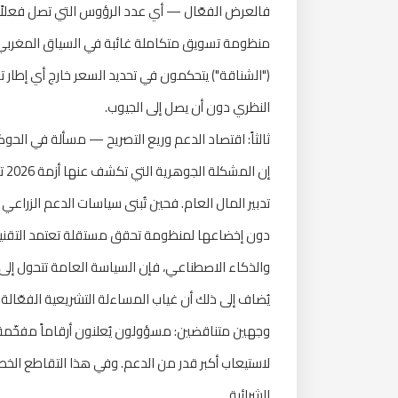
فالعرض الفعّال — أي عدد الرؤوس التي تصل فعلاً 
منظومة تسويق متكاملة غائبة في السياق المغربي. 
("الشناقة") يتحكمون في تحديد السعر خارج أي إطار تنا
النظري دون أن يصل إلى الجيوب.
ثالثاً: اقتصاد الدعم وريع التصريح — مسألة في الحو
إن
تدبير المال العام. فحين تُبنى سياسات الدعم الزر
دون إخضاعها لمنظومة تحقق مستقلة تعتمد التقنيات ا
والذكاء الاصطناعي، فإن السياسة العامة تتحول إلى 
يُضاف إلى ذلك أن غياب المساءلة التشريعية الفعّال
وجهين متناقضين: مسؤولون يُعلنون أرقاماً مفخّمة
لاستيعاب أكبر قدر من الدعم. وفي هذا التقاطع الخ
الشرائية.