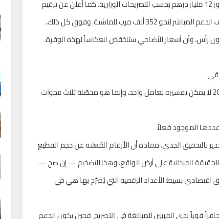
مليار درهم إضافية سنة 2026، في حزمة إجمالية تتجاوز 12 مليار درهم بحسب التصريحات الوزارية. كما أُعلن عن ترقيم
أزيد من 8 ملايين رأس من إناث الأغنام والماعز، وصرف الدعم المباشر لنحو 352 ألف مرب للماشية. وفوق كل ذلك،
يقي
إن ما شهدته أسواق الأضاحي قُبيل عيد الأضحى 2026 لا يمكن تفسيره بعامل واحد، وإنما هو محصّلة ثلاث فجوات
جدير بالتحقيق الجدي، مفاده أن الأرقام المُعلنة عن حجم القطيع
 قد لا تعكس الحقيقة الميدانية على أرض الواقع. وهذا التضخيم — إن صح —
اقتصادي بسيط: الأعداد الرقمية التي يُصرَّح بها هي في
افزاً قوياً لدى المربين للمبالغة في التصريح. فحين يكون الدعم