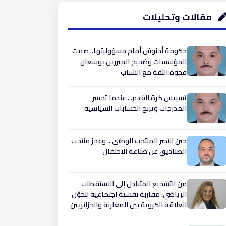
مقالات وتحليلات
حكومة أخنوش أمام مسؤوليتها.. صمت
المؤسسات وضجيج المبررين يوسعان
فجوة الثقة مع الشباب
تسييس كرة القدم... عندما تخسر
المدرجات وتربح الحسابات السياسية
حين انتصر المنتخب الوطني... وعجز منتخب
الصناديق عن صناعة الاحتفال
من التشجيع المتبادل إلى الاستقطاب
الرياضي: مقاربة نفسية اجتماعية لتحوّل
العلاقة الكروية بين المغاربة والجزائريين