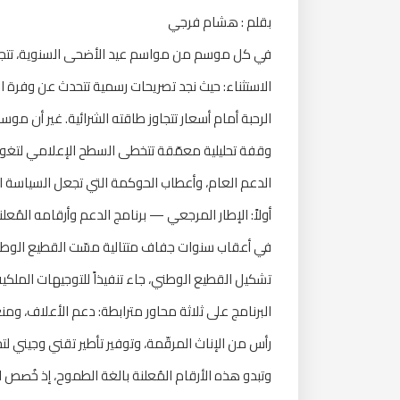
بقلم : هشام فرجي
في كل موسم من مواسم عيد الأضحى السنوية، تتجدد 
الاستثناء: حيث نجد تصريحات رسمية تتحدث عن وفرة ا
وقفة تحليلية معمّقة تتخطى السطح الإعلامي لتغ
الدعم العام، وأعطاب الحوكمة التي تجعل السياسة ال
أولاً: الإطار المرجعي — برنامج الدعم وأرقامه المُعلن
في أعقاب سنوات جفاف متتالية مسّت القطيع الوطني 
رأس من الإناث المرقّمة، وتوفير تأطير تقني وجيني لت