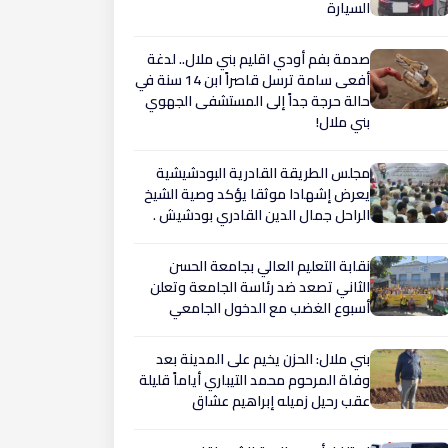
السيارة
صدمة بفم أودي اقليم بني ملال.. لدغة
أفعى سامة ترسل قاصراً ابن 14 سنة في
حالة حرجة جداً إلى المستشفى الجهوي
بني ملال!
مجلس الطريقة القادرية البودشيشية
يعرض إشهادا موثقا يؤكد وصية الشيخ
الراحل جمال الدين القادري بودشيش .
نقابة التعليم العالي بجامعة الحسن
الثاني تصعد ضد رئاسة الجامعة وتعلن
أسبوع الغضب مع الدخول الجامعي
بني ملال: الحزن يخيم على المدينة بعد
وفاة المرحوم محمد التيباري أياماً قليلة
عقب رحيل زميله إبراهيم عشاق ​