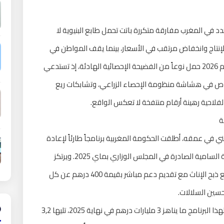
في المغرب مفارقة متكررة باتت تحمل طابع البنيوية لا
لإنتاج وانخفاض مرتقب في الأسعار، بينما يقف المواطن في
الرحبة أمام أسعار تتجاوز طاقته الشرائية. غير أن موسم 2026 حمل نوعاً من الفضيحة الإحصائية الهادئة، إذ تستدعي
وص في هشاشة منظومة الإحصاء الزراعي، وتشابكات ريع
فلاحية رهينة أرقام منتفخة لا تعكس الواقع.
ة
في عمقه، أطلقت الحكومة المغربية برنامجاً طارئاً لإعادة
تشكيل القطيع الوطني، جاء تنفيذاً للتوجيهات الملكية السامية الصادرة في المجلس الوزاري بماي 2025. ويرتكز
البرنامج على ثلاثة محاور مترابطة: دعم الأعلاف، ومنع ذبح الإناث مع تقديم دعم مباشر بقيمة 400 درهم عن كل
حسين السلالات.
وتبدو هذه الأرقام المُعلنة بالغة الطموح، إذ خُصص لهذا البرنامج ما يناهز 3 مليارات درهم في نهاية 2025، تليها 3,2