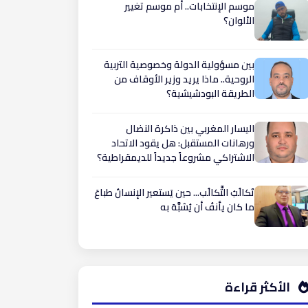
موسم الإنتخابات.. أم موسم تغيير
الألوان؟
بين مسؤولية الدولة وخصوصية التربية
الروحية.. ماذا يريد وزير الأوقاف من
الطريقة البودشيشية؟
اليسار المغربي بين ذاكرة النضال
ورهانات المستقبل: هل يقود الاتحاد
الاشتراكي مشروعاً جديداً للديمقراطية؟
تَكالُبُ التَّكالُب... حين يَستعير الإنسانُ طباعَ
ما كان يأنفُ أن يُشبَّهَ به
الأكثر قراءة