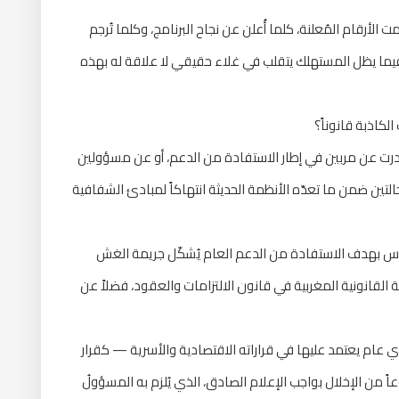
الأرقام المُعلنة، كلما أُعلن عن نجاح البرنامج، وكلما تُرجم
فيما يظل المستهلك يتقلب في غلاء حقيقي لا علاقة له بهذه
الكاذبة قانوناً؟
رت عن مربين في إطار الاستفادة من الدعم، أو عن مسؤولين
تين ضمن ما تعدّه الأنظمة الحديثة انتهاكاً لمبادئ الشفافية
رؤوس بهدف الاستفادة من الدعم العام يُشكّل جريمة الغش
القانونية المغربية في قانون الالتزامات والعقود، فضلاً عن
ي عام يعتمد عليها في قراراته الاقتصادية والأسرية — كقرار
اً من الإخلال بواجب الإعلام الصادق، الذي يُلزم به المسؤولُ