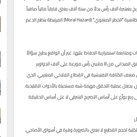
ح بعشرة آلاف رأس بدلاً من ستة آلاف يعني فارقاً مالياً صافياً
يبلغ 1,6 مليون درهم. وهذا ما يُعرّفه الاقتصاديون بظاهرة "الخطر المعنوي" (Moral Hazard) المرتبطة بنظم الدعم
 ومتابعة استمرارية الحفاظ عليها. غير أن الواقع يطرح سؤالاً
جوهرياً: هل كانت الطاقة الإدارية للدولة كافية للتحقق الميداني من 8 ملايين رأس موزعة على آلاف الدواوير
ضعف الكثافة التفتيشية في القطاع الفلاحي المغربي، الذي
، يجعل عملية التحقق مهمة شبه مستحيلة بالأدوات التقليدية.
 ريع يوزَّع على أساس التصريح الشرفي لا على أساس الحقيقة
لكلية لحجم القطيع لا تعني بالضرورة وفرة في أسواق الأضاحي.