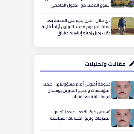
أسبوع الغضب مع الدخول الجامعي
بني ملال: الحزن يخيم على المدينة بعد
وفاة المرحوم محمد التيباري أياماً قليلة
عقب رحيل زميله إبراهيم عشاق ​
مقالات وتحليلات
حكومة أخنوش أمام مسؤوليتها.. صمت
المؤسسات وضجيج المبررين يوسعان
فجوة الثقة مع الشباب
تسييس كرة القدم... عندما تخسر
المدرجات وتربح الحسابات السياسية