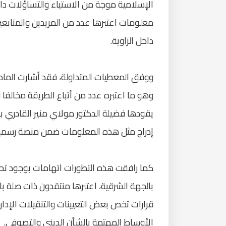
الإسلامية موجة من الاستياء والتساؤلات دا
معلومات اعتبرها عدد من المريدين والمتابعي
داخل الزاوية.
ووفق المعطيات المتداولة، فقد أشارت المادة
وهو ما اعتبره عدد من أتباع الطريقة مخالفا
يقودها فضيلة الدكتور مولاي منير القادري 
إدراج مثل هذه المعلومات ضمن منصة رسمية ت
كما رافقت هذه التطورات اتهامات بوجود تح
بالجهة الشرقية، اعتبرها منتقدون ذات صلة 
قرارات تخص بعض التعيينات والتنقيلات الإداري
الأوساط المهتمة بالشأن الديني والتصوفي.