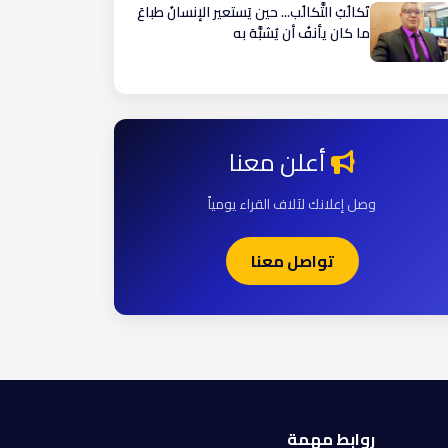
تَكالُبُ التَّكالُب... حين يَستعير الإنسانُ طباعَ
ما كان يأنفُ أن يُشبَّهَ به
أعلن معنا
وصل إعلانك لآلاف القراء يومياً
تواصل معنا
روابط مهمة