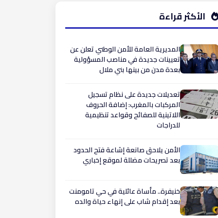
الأكثر قراءة
المديرية العامة للأمن الوطني تعلن عن
تعيينات جديدة في مناصب المسؤولية
بعدة مدن من بينها بني ملال
تعديلات جديدة على نظام تسجيل
المركبات بالمغرب: إضافة الحروف
اللاتينية للصفائح وقواعد تنظيمية
للدراجات
الأمن يلاحق صانعة إشاعة فتح الحدود
بعد تصريحات مضللة لموقع إخباري
​خنيفرة.. مأساة عائلية في حي تامومنت
بعد إقدام شاب على إنهاء حياة والده