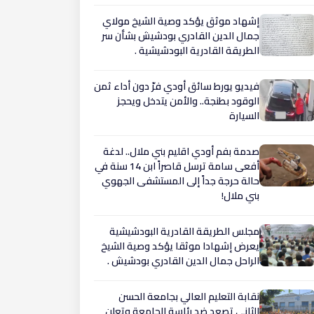
إشهاد موثق يؤكد وصية الشيخ مولاي
جمال الدين القادري بودشيش بشأن سر
الطريقة القادرية البودشيشية .
فيديو يورط سائق أودي فرّ دون أداء ثمن
الوقود بطنجة.. والأمن يتدخل ويحجز
السيارة
صدمة بفم أودي اقليم بني ملال.. لدغة
أفعى سامة ترسل قاصراً ابن 14 سنة في
حالة حرجة جداً إلى المستشفى الجهوي
بني ملال!
مجلس الطريقة القادرية البودشيشية
يعرض إشهادا موثقا يؤكد وصية الشيخ
الراحل جمال الدين القادري بودشيش .
نقابة التعليم العالي بجامعة الحسن
الثاني تصعد ضد رئاسة الجامعة وتعلن