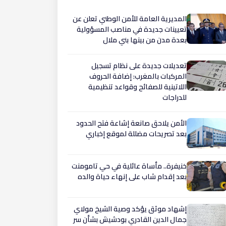
المديرية العامة للأمن الوطني تعلن عن
تعيينات جديدة في مناصب المسؤولية
بعدة مدن من بينها بني ملال
تعديلات جديدة على نظام تسجيل
المركبات بالمغرب: إضافة الحروف
اللاتينية للصفائح وقواعد تنظيمية
للدراجات
الأمن يلاحق صانعة إشاعة فتح الحدود
بعد تصريحات مضللة لموقع إخباري
​خنيفرة.. مأساة عائلية في حي تامومنت
بعد إقدام شاب على إنهاء حياة والده
إشهاد موثق يؤكد وصية الشيخ مولاي
جمال الدين القادري بودشيش بشأن سر