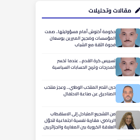
مقالات وتحليلات
حكومة أخنوش أمام مسؤوليتها.. صمت
المؤسسات وضجيج المبررين يوسعان
فجوة الثقة مع الشباب
تسييس كرة القدم... عندما تخسر
المدرجات وتربح الحسابات السياسية
حين انتصر المنتخب الوطني... وعجز منتخب
الصناديق عن صناعة الاحتفال
من التشجيع المتبادل إلى الاستقطاب
الرياضي: مقاربة نفسية اجتماعية لتحوّل
العلاقة الكروية بين المغاربة والجزائريين