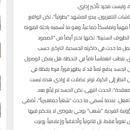
ة، وليست مجرد تأخير إداري.
عادلوا 1-1 وتأهلوا. في شاشات التلفزيون، يبدو المشهد "بطولياً"، لكن الواقع
هنياً وتماسكاً جماعياً، وهو ما تُسميه باحثة المرونة
لظروف السلبية". لكنها تحذر أيضاً من "الصمود
 ما حدث في ذاكرته الجسدية. التركيز، حسب
يتطلب انغماساً تاماً في اللحظة. هل يمكن الوصول
 الجسد يدفع ثمناً قد لا يظهر فوراً: فرط يقظة في
بل النظر إلى الكرة، توتر عضلات لا إرادي. هذه ليست
المعقدة": الحدث انتهى، لكن الجسد لم يُبلّغ بعد.
فعل. عندما نُسمي ما حدث "شغباً جماهيرياً"، نُضفي
ولية الفردية. "شغب" يوحي بفوضى لا يتحكم فيها
لغوياً فقط، بل قانونياً وأخلاقياً وإعلامياً. روبرت