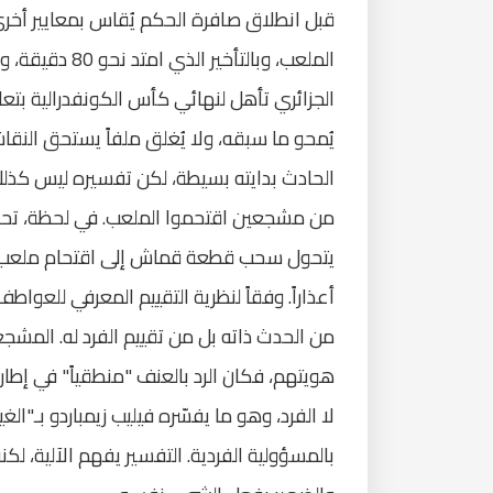
قبل انطلاق صافرة الحكم يُقاس بمعايير أخر
الملعب، وبالتأخ
يُمحو ما سبقه، ولا يُغلق ملفاً يستحق النقا
الحادث بدايته بسيطة، لكن تفسيره ليس كذلك
من مشجعين اقتحموا الملعب. في لحظة، تحول
يتحول سحب قطعة قماش إلى اقتحام ملعب؟ 
أعذاراً. وفقاً لنظرية التقييم المعرفي للعواط
من الحدث ذاته بل من تقييم الفرد له. المش
هويتهم، فكان الرد بالعنف "منطقياً" في إط
لا الفرد، وهو ما يفسّره فيليب زيمباردو بـ"ا
بالمسؤولية الفردية. التفسير يفهم الآلية، لكنه 