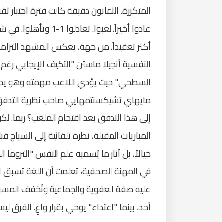
المتكررة. الثمانون دقيقة كانت فترة اختبار ثق
عادوا أخيراً. لعبوا. ت
أكثر تعقيداً. من جهة، يعكس المشهد التزاماً م
النفسية أنجيلا ماستن "التكيف الإيجابي رغم ا
السطحي" حيث يؤدي اللاعب مهمته وهو يحمل
مايهاي تشيكسنتمهايي صاحب نظرية التدفق، 
إلى هذا التدفق بعد اقتحام الملعب؟ ربما. لكن
المباريات المقبلة، نظرة تلقائية إلى السياج ق
خيالاً، بل آثار ما يُسميه علم النفس "التروما 
في المهنة الصحفية، تعلمت أن اللغة تسبق ال
عليه صفة العفوية والجماعية ونُخفف المسؤ
أحد، بينما "اعتداء" يوحي بقرار واعٍ. الفرق ليس 