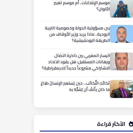
موسم الإنتخابات.. أم موسم تغيير
الألوان؟
بين مسؤولية الدولة وخصوصية التربية
الروحية.. ماذا يريد وزير الأوقاف من
الطريقة البودشيشية؟
اليسار المغربي بين ذاكرة النضال
ورهانات المستقبل: هل يقود الاتحاد
الاشتراكي مشروعاً جديداً للديمقراطية؟
تَكالُبُ التَّكالُب... حين يَستعير الإنسانُ طباعَ
ما كان يأنفُ أن يُشبَّهَ به
الأكثر قراءة