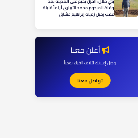
بني ملال: الحزن يخيم على المدينة بعد
وفاة المرحوم محمد التيباري أياماً قليلة
عقب رحيل زميله إبراهيم عشاق ​
أعلن معنا
وصل إعلانك لآلاف القراء يومياً
تواصل معنا