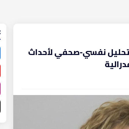
تحليل نفسي-صحفي لأحداث
رالية