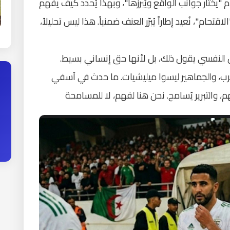
م "يختار جوانب الواقع ويُبرزها"، وبهذا يُحدد كيف يفهم
تحام"، نُعيد إطاراً يُبرّر العنف ضمنياً. هذا ليس تحليلاً،
ل النفسي يقول ذلك، بل لأنها حق إنساني بسيط.
حرب، والجماهير ليسوا ميليشيات. ما حدث في آسفي
فهم، والتبرير يُسامح. نحن هنا لفهم، لا للمسامحة