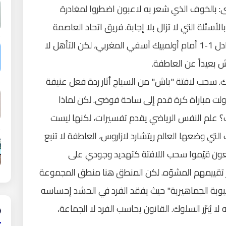
ى: بالخوف الذي شعر به لاعبون اضطروا لمغادرة
ير الذي امتد نحو 80 دقيقة، وبالأسئلة التي لا تزال بلا إجابة. فريق اتحاد العاصمة
الجزائري تأهل لنهائي كأس الكونفدرالية بتعادل 1-1 أمام أولمبيك آسفي المغربي، لكن التأهل لا
ش بعيداً عن العاطفة.
. سحب لافتة "باش" من السياج أثار ردة فعل عنيفة
ت مباراة كرة قدم إلى ساحة فوضى. لكن لماذا
علم النفس الرياضي يقدم تفسيرات، لكنها ليست
ف التي وضعها العالم ريتشارد لازاروس، العاطفة لا تنبع
جعون قيّموا سحب اللافتة كتهديد وجودي على
ار تقييمهم المشوّه. لكن المنطق هنا منطق المجموعة
لغيبوبة الجماهيرية" حيث يفقد الفرد في الحشد إحساسه
لا يُبرّر السلوك. القانون يحاسب الفرد لا الجماعة،