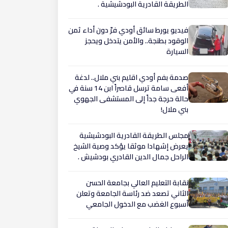
الطريقة القادرية البودشيشية .
فيديو يورط سائق أودي فرّ دون أداء ثمن
الوقود بطنجة.. والأمن يتدخل ويحجز
السيارة
صدمة بفم أودي اقليم بني ملال.. لدغة
أفعى سامة ترسل قاصراً ابن 14 سنة في
حالة حرجة جداً إلى المستشفى الجهوي
بني ملال!
مجلس الطريقة القادرية البودشيشية
يعرض إشهادا موثقا يؤكد وصية الشيخ
الراحل جمال الدين القادري بودشيش .
نقابة التعليم العالي بجامعة الحسن
الثاني تصعد ضد رئاسة الجامعة وتعلن
أسبوع الغضب مع الدخول الجامعي