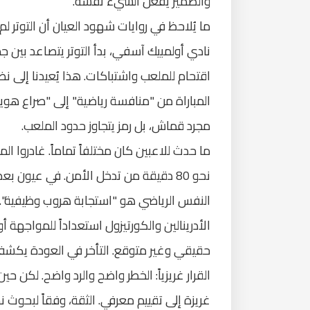
والضمير يفعل الشيء نفسه.
ما يُلاحظ في روايات شهود العيان أن التوتر 
نادي أولمبيك آسفي، بدأ التوتر يتصاعد بين جما
اقتحام للملعب واشتباكات. هذا يُعيدنا إلى نظ
المباراة من "منافسة رياضية" إلى "صراع هوي
مجرد قماش، بل رمز يتجاوز حدود الملعب.
ما حدث للاعبين كان مختلفاً تماماً. غادروا ا
نحو 80 دقيقة من تدخل الأمن. في عيون 
النفس الرياضي هو "استجابة هروب وظيفية". ا
الأدرينالين والكورتيزول استعداداً للمواجهة أو 
حقيقي وغير متوقع. التأخر في العودة يكشف
القرار غريزياً: الخطر واضح والرد واضح. لكن 
غريزة إلى تقييم معرفي. الثقة، وفقاً لبحوث نظري