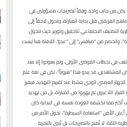
لم يكن من جانب واحد. وفقاً لتصريحات مسؤولين في
هير الفريقين قبل بداية المباراة، وتحول لاحقاً إلى
رية التصنيف الاجتماعي لتاجفيل وتورنر، حيث تتحول
ة"، والخصم من "منافس" إلى "عدو". اللافتة هنا ليست
لملعب في لحظات الفوضى الأولى، ولم يعودوا إلا بعد
بعض المشاهدين، قد يبدو هذا "هروباً"، لكن في لغة علم
لجهاز العصبي الودي ينشط عند تقييم التهديد، فيفرز
الفرار. اللاعبون لم يهربوا من المباراة، بل من تهديد
 أكثر مما تكشفه العودة نفسه. في البداية كان
حين أعلن الأمن "استعادة السيطرة"، تحول الأمر من
ة الثقة، لا تُمنح بالتصريحات بل تُبنى بالتجربة