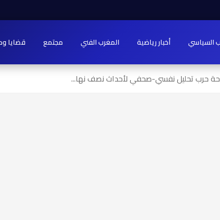
ب السياسي
أخبار رياضية
المغرب الفني
مجتمع
قضايا وح
ة حرب تحليل نفسي-صحفي لأحداث نصف نها...