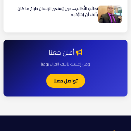
تَكالُبُ التَّكالُب... حين يَستعير الإنسانُ طباعَ ما كان
يأنفُ أن يُشبَّهَ به
أعلن معنا
وصل إعلانك لآلاف القراء يومياً
تواصل معنا