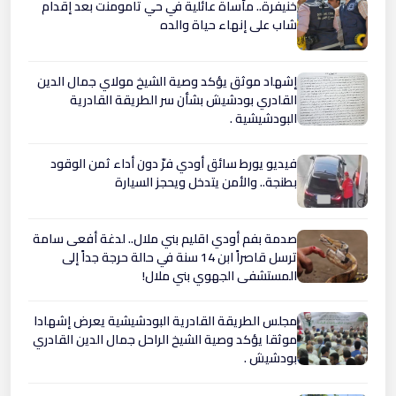
​خنيفرة.. مأساة عائلية في حي تامومنت بعد إقدام
شاب على إنهاء حياة والده
إشهاد موثق يؤكد وصية الشيخ مولاي جمال الدين
القادري بودشيش بشأن سر الطريقة القادرية
البودشيشية .
فيديو يورط سائق أودي فرّ دون أداء ثمن الوقود
بطنجة.. والأمن يتدخل ويحجز السيارة
صدمة بفم أودي اقليم بني ملال.. لدغة أفعى سامة
ترسل قاصراً ابن 14 سنة في حالة حرجة جداً إلى
المستشفى الجهوي بني ملال!
مجلس الطريقة القادرية البودشيشية يعرض إشهادا
موثقا يؤكد وصية الشيخ الراحل جمال الدين القادري
بودشيش .