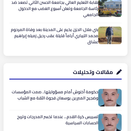
نقابة التعليم العالي بجامعة الحسن الثاني تصعد ضد
رئاسة الجامعة وتعلن أسبوع الغضب مع الدخول
الجامعي
بني ملال: الحزن يخيم على المدينة بعد وفاة المرحوم
محمد التيباري أياماً قليلة عقب رحيل زميله إبراهيم
عشاق ​
مقالات وتحليلات
حكومة أخنوش أمام مسؤوليتها.. صمت المؤسسات
وضجيج المبررين يوسعان فجوة الثقة مع الشباب
تسييس كرة القدم... عندما تخسر المدرجات وتربح
الحسابات السياسية