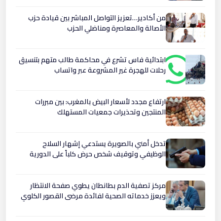
من أكادير…تعزيز التواصل المباشر بين قيادة حزب
الأصالة والمعاصرة ومناضلي الحزب
ابتدائية فاس تشرع في محاكمة طالب متهم بتنسيق
رحلات للهجرة غير المشروعة عبر واتساب
ارتفاع مجدد لأسعار البيض بالمغرب: بين مبررات
المنتجين وتحذيرات جمعيات المستهلك
تدخل أمني بالصويرة يستدعي إشهار السلاح
الوظيفي وتوقيف شخص حرض كلباً على الدورية
مركز تصفية الدم بطانطان يطوي صفحة الانتظار
ويعزز خدماته الصحية لفائدة مرضى القصور الكلوي