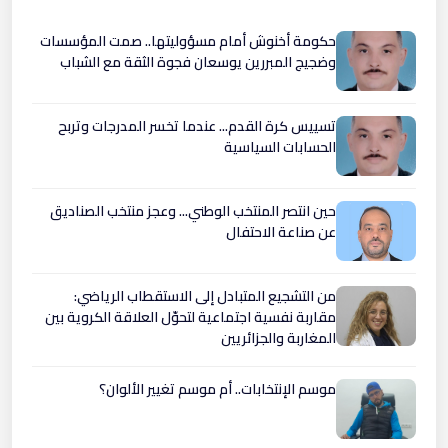
حكومة أخنوش أمام مسؤوليتها.. صمت المؤسسات
وضجيج المبررين يوسعان فجوة الثقة مع الشباب
تسييس كرة القدم... عندما تخسر المدرجات وتربح
الحسابات السياسية
حين انتصر المنتخب الوطني... وعجز منتخب الصناديق
عن صناعة الاحتفال
من التشجيع المتبادل إلى الاستقطاب الرياضي:
مقاربة نفسية اجتماعية لتحوّل العلاقة الكروية بين
المغاربة والجزائريين
موسم الإنتخابات.. أم موسم تغيير الألوان؟