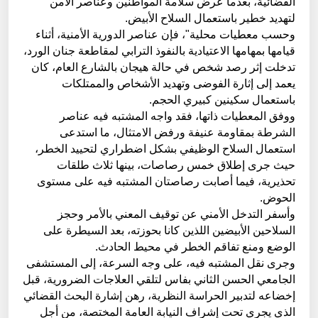
القضائية، بعدما عرض سلامة المواطنين وعناصر الأمن
لتهديد خطير باستعمال السلاح الأبيض.
وحسب معطيات محلية"، فإن عناصر الدورية الأمنية، أثناء
قيامها بمهامها الاعتيادية بالنفوذ الترابي لمقاطعة جنان الورد،
تدخلت إثر رصد شخص في حالة هيجان بالشارع العام، كان
يعمد إلى إثارة الفوضى وتهديد الأشخاص والممتلكات
باستعمال سكينين كبيري الحجم.
ووفق المعطيات ذاتها، فقد واجه المشتبه فيه عناصر
الشرطة بمقاومة عنيفة ورفض الامتثال، ما استدعى
استعمال السلاح الوظيفي بشكل اضطراري لتحييد الخطر،
حيث جرى إطلاق خمس رصاصات، بينها ثلاث طلقات
تحذيرية، فيما أصابت رصاصتان المشتبه فيه على مستوى
الحوض.
وأسفر التدخل الأمني عن توقيف المعني بالأمر وحجز
السلاحين الأبيضين اللذين كانا بحوزته، بعد السيطرة على
الوضع ومنع تفاقم الخطر في محيط الحادث.
وجرى نقل المشتبه فيه، على وجه السرعة، إلى المستشفى
الجامعي الحسن الثاني بفاس لتلقي العلاجات الضرورية، قبل
إخضاعه لتدبير الحراسة النظرية، رهن إشارة البحث القضائي
الذي يجري تحت إشراف النيابة العامة المختصة، من أجل