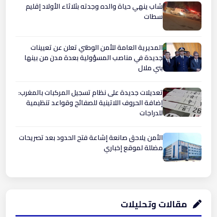
شاب ينهي حياة والده وجدته بثلاثاء الأولاد إقليم
سطات
المديرية العامة للأمن الوطني تعلن عن تعيينات
جديدة في مناصب المسؤولية بعدة مدن من بينها
بني ملال
تعديلات جديدة على نظام تسجيل المركبات بالمغرب:
إضافة الحروف اللاتينية للصفائح وقواعد تنظيمية
للدراجات
الأمن يلاحق صانعة إشاعة فتح الحدود بعد تصريحات
مضللة لموقع إخباري
مقالات وتحليلات