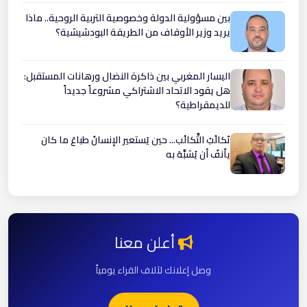
بين مسؤولية الدولة وخصوصية التربية الروحية.. ماذا
يريد وزير الأوقاف من الطريقة البودشيشية؟
اليسار المغربي بين ذاكرة النضال ورهانات المستقبل:
هل يقود الاتحاد الاشتراكي مشروعاً جديداً
للديمقراطية؟
تَكالُبُ التَّكالُب... حين يَستعير الإنسانُ طباعَ ما كان
يأنفُ أن يُشبَّهَ به
أعلن معنا
وصل إعلانك لآلاف القراء يومياً